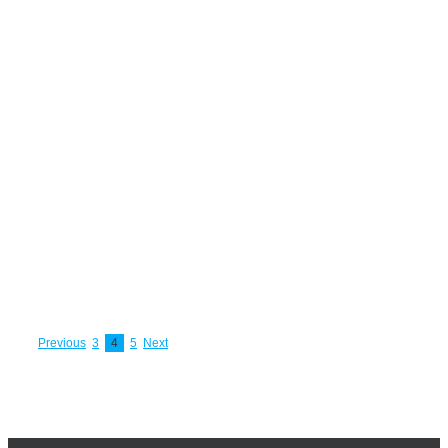
Hana
Hochel je
profesionálny
kouč a
mentor,
ktorý sa
[...]
Previous
3
4
5
Next