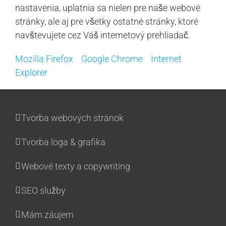
nastavenia, uplatnia sa nielen pre naše webové
stránky, ale aj pre všetky ostatné stránky, ktoré
navštevujete cez Váš internetový prehliadač.
Mozilla Firefox
Google Chrome
Internet
Explorer
Tvorba webových stránok
Tvorba loga & grafika
Webové texty a copywriting
SEO služby
Mám záujem