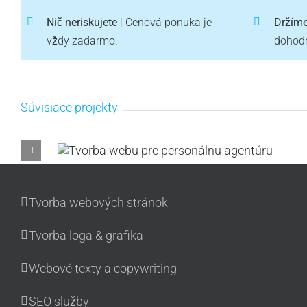
Nič neriskujete
| Cenová ponuka je
Držíme
vždy zadarmo.
dohodn
Súvisiace projekty
nálnu
Tvorba webu pre multifunkčnú športov
halu /
Tvorba webových stránok
Tvorba loga & grafika
Webové texty a copywriting
SEO služby