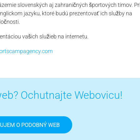
ázemie slovenských aj zahraničných športových tímov. Pri
glickom jazyku, ktoré budú prezentovať ich služby na
ločnosti.
ntáciou vašich služieb na internetu.
ortscampagency.com
eb? Ochutnajte Webovicu!
UJEM O PODOBNÝ WEB