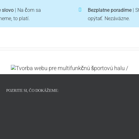
 slovo
| Na čom sa
Bezplatne poradíme
| S
eme, to platí.
opýtať. Nezáväzne.
ú
Tvorba webu pre požičovňu
štvorkoliek
POZRITE SI, ČO DOKÁŽEME: