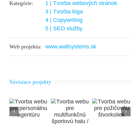
Kategórie:
1 | Tvorba webových stránok
3 | Tvorba loga
4 | Copywriting
5 | SEO služby
Web projektu:
www.wallsystems.sk
Súvisiace projekty
Tvorba
Tvorba
webu pre
e
webu pre
multifunkčnú
nu
požičovňu
športovú
u
štvorkoliek
halu /