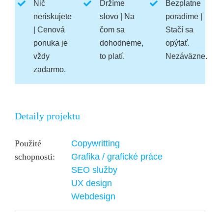
Nič
Držíme
Bezplatne
neriskujete
slovo
| Na
poradíme
|
| Cenová
čom sa
Stačí sa
ponuka je
dohodneme,
opýtať.
vždy
to platí.
Nezáväzne.
zadarmo.
Detaily projektu
Použité
Copywritting
schopnosti:
Grafika / grafické práce
SEO služby
UX design
Webdesign