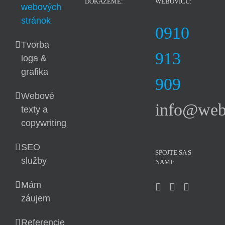
DOKÁŽEME:
WEBOVICU:
webových
stránok
0910
Tvorba
913
loga &
grafika
909
Webové
info@web
texty a
copywriting
SEO
SPOJTE SA S
služby
NAMI:
Mám
záujem
Referencie